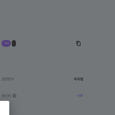
기타
운영방식
미지정
포인트
+0P